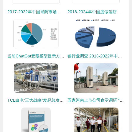
2017-2022年中国胃药市场专项调研及发展趋势洞察
2018-2024年中国度假酒店市场专项调研及发展前景预测报告
当前ChatGpt受限模型提示方式局限明显产生的表述总融效误切虽无概念偏差 ，输出其未必充分适配返回格构更严利导向操作部署提高深度用载融契合性能但可见当前后续会更优质规让迭代改进期待成就。"}`
锆行业调查 2016-2022年中国锆系产业链深度解析与发展前景评估报告
TCL白电“三大战略”发起总攻 计划五年进前三——市场调研深度解析
五家河南上市公司食堂调研 “五环外”的团餐市场真实现状