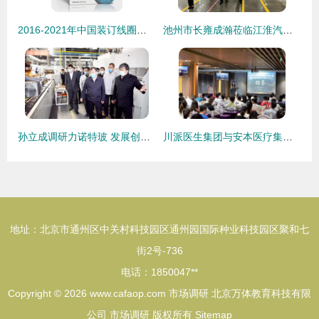
2016-2021年中国装订线圈项目行业市场深度调研及投资战略研究分析报告
池州市长雍成瀚莅临江淮汽车考察调研市场动态
孙立成调研力诺特玻 发展创新助力市场拓展
川派医生集团与安本医疗集团强强联合 市场调研视角下的牵手成功
地址：北京市通州区中关村科技园区通州园国际种业科技园区聚和七
街2号-736
电话：1850047**
Copyright © 2026
www.cafaop.com
市场调研
北京万体教育科技有限
公司
市场调研
版权所有
Sitemap